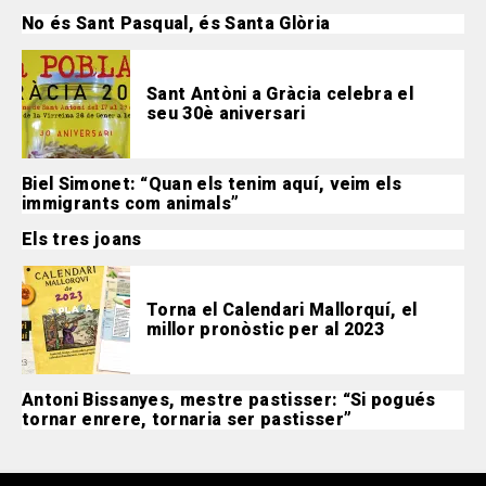
No és Sant Pasqual, és Santa Glòria
Sant Antòni a Gràcia celebra el
seu 30è aniversari
Biel Simonet: “Quan els tenim aquí, veim els
immigrants com animals”
Els tres joans
Torna el Calendari Mallorquí, el
millor pronòstic per al 2023
Antoni Bissanyes, mestre pastisser: “Si pogués
tornar enrere, tornaria ser pastisser”