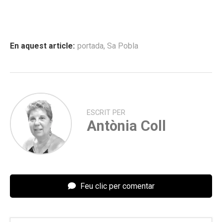
En aquest article:
portada
,
Sa Pobla
ESCRIT PER
Antònia Coll
Feu clic per comentar