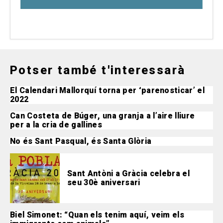
Potser també t'interessarà
El Calendari Mallorquí torna per ‘parenosticar’ el
2022
Can Costeta de Búger, una granja a l’aire lliure
per a la cria de gallines
No és Sant Pasqual, és Santa Glòria
Sant Antòni a Gràcia celebra el
seu 30è aniversari
Biel Simonet: “Quan els tenim aquí, veim els