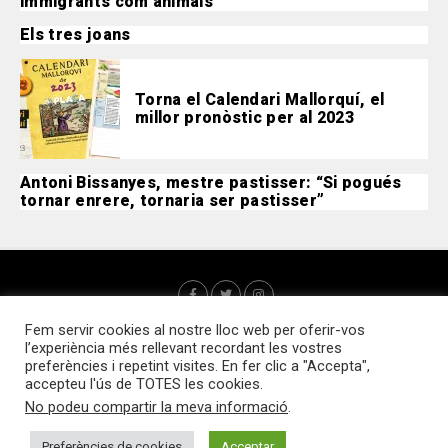
immigrants com animals”
Els tres joans
Torna el Calendari Mallorquí, el
millor pronòstic per al 2023
Antoni Bissanyes, mestre pastisser: “Si pogués
tornar enrere, tornaria ser pastisser”
Fem servir cookies al nostre lloc web per oferir-vos
l’experiència més rellevant recordant les vostres
preferències i repetint visites. En fer clic a "Accepta",
accepteu l'ús de TOTES les cookies.
No podeu compartir la meva informació
.
Qui som?
Webs d’interès
Contacte
Política de cookies
Accedir
Preferències de cookies
Acceptar