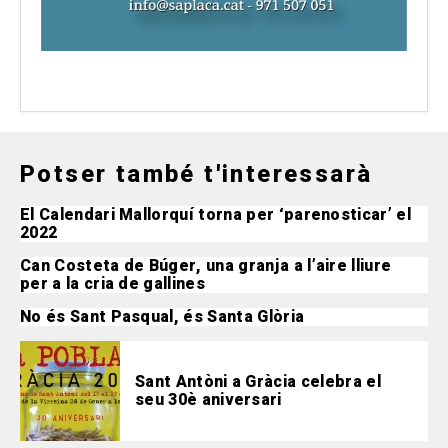
Potser també t'interessarà
El Calendari Mallorquí torna per ‘parenosticar’ el
2022
Can Costeta de Búger, una granja a l’aire lliure
per a la cria de gallines
No és Sant Pasqual, és Santa Glòria
Sant Antòni a Gràcia celebra el
seu 30è aniversari