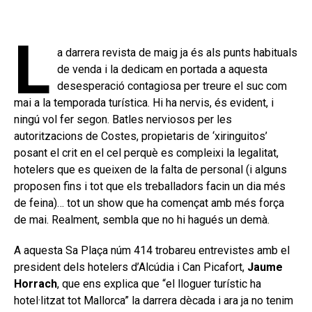
L
a darrera revista de maig ja és als punts habituals
de venda i la dedicam en portada a aquesta
desesperació contagiosa per treure el suc com
mai a la temporada turística. Hi ha nervis, és evident, i
ningú vol fer segon. Batles nerviosos per les
autoritzacions de Costes, propietaris de ‘xiringuitos’
posant el crit en el cel perquè es compleixi la legalitat,
hotelers que es queixen de la falta de personal (i alguns
proposen fins i tot que els treballadors facin un dia més
de feina)… tot un show que ha començat amb més força
de mai. Realment, sembla que no hi hagués un demà.
A aquesta Sa Plaça núm 414 trobareu entrevistes amb el
president dels hotelers d’Alcúdia i Can Picafort,
Jaume
Horrach
, que ens explica que “el lloguer turístic ha
hotel·litzat tot Mallorca” la darrera dècada i ara ja no tenim