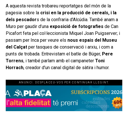
A aquesta revista trobareu reportatges del món de la
pagesia sobre la
crisi en la producció de cereals, i la
dels pescador
s de la confraria d’Alcúdia. També anam a
Muro per gaudir d’una
exposició de fotografies
de Can
Picafort feta pel col·leccionista Miquel Joan Puigserver; i
passam per Inca per veure els
nous espais del Museu
del Calçat
per tasques de conservació i arxiu, i com a
punts de trobada. Entrevistam el batle de Búger,
Pere
Torrens
, i també parlam amb el campaneter
Toni
Horrach
, creador d’un canal digital de sàtira i humor.
ANUNCI. DESPLACEU-VOS PER CONTINUAR LLEGINT.