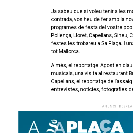
Ja sabeu que si voleu tenir a les man
contrada, vos heu de fer amb la nov
programes de festa del vostre poble 
Pollença, Lloret, Capellans, Sineu, 
festes les trobareu a Sa Plaça. I un
tot Mallorca.
A més, el reportatge ‘Agost en clau
musicals, una visita al restaurant B
Capellans, el reportatge de l’assai
entrevistes, notícies, fotografies 
ANUNCI. DESPLA