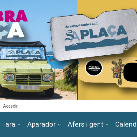
Accedir
 i ara
Aparador
Afers i gent
Calend