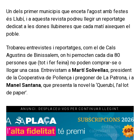
Un dels primer municipis que enceta l’agost amb festes
és Llubí, i a aquesta revista podreu llegir un reportatge
dedicat a les dones llubineres que cada matí aixequen el
poble.
Trobareu entrevistes i reportatges, com el de Cals
Agustins de Binissalem, on hi pernocten cada dia 80
persones que (tot i fer feina) no poden comprar-se o
llogar una casa. Entrevistam a
Martí Solivellas
, president
de la Cooperativa de Pollença i pregoner de La Patrona, i a
Manel Santana
, que presenta la novel·la ‘Querubí, l’al·lot
de paper’.
ANUNCI. DESPLACEU-VOS PER CONTINUAR LLEGINT.