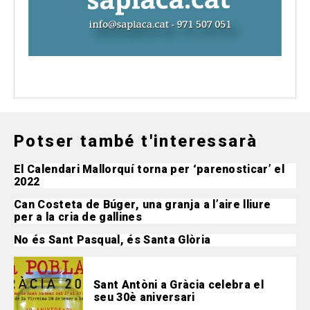
Potser també t'interessarà
El Calendari Mallorquí torna per ‘parenosticar’ el
2022
Can Costeta de Búger, una granja a l’aire lliure
per a la cria de gallines
No és Sant Pasqual, és Santa Glòria
Sant Antòni a Gràcia celebra el
seu 30è aniversari