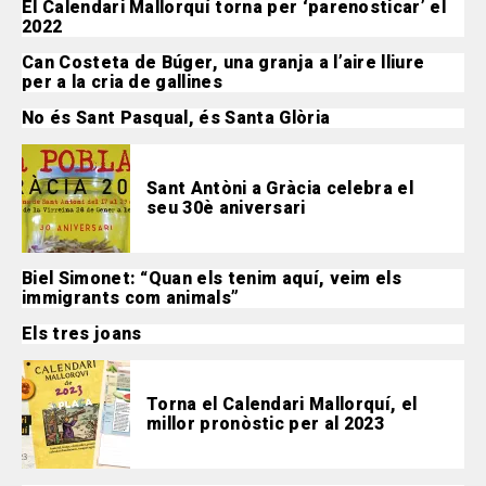
El Calendari Mallorquí torna per ‘parenosticar’ el
2022
Can Costeta de Búger, una granja a l’aire lliure
per a la cria de gallines
No és Sant Pasqual, és Santa Glòria
Sant Antòni a Gràcia celebra el
seu 30è aniversari
Biel Simonet: “Quan els tenim aquí, veim els
immigrants com animals”
Els tres joans
Torna el Calendari Mallorquí, el
millor pronòstic per al 2023