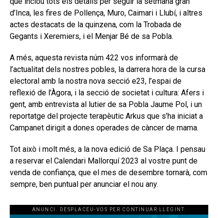
que inclou tots els detalls per seguir la setmana gran
d’Inca, les fires de Pollença, Muro, Caimari i Llubí, i altres
actes destacats de la quinzena, com la Trobada de
Gegants i Xeremiers, i el Menjar Bé de sa Pobla.
A més, aquesta revista núm 422 vos informarà de
l’actualitat dels nostres pobles, la darrera hora de la cursa
electoral amb la nostra nova secció e23, l’espai de
reflexió de l’Àgora, i la secció de societat i cultura: Afers i
gent, amb entrevista al lutier de sa Pobla Jaume Pol, i un
reportatge del projecte terapèutic Arkus que s’ha iniciat a
Campanet dirigit a dones operades de càncer de mama.
Tot això i molt més, a la nova edició de Sa Plaça. I pensau
a reservar el Calendari Mallorquí 2023 al vostre punt de
venda de confiança, que el mes de desembre tornarà, com
sempre, ben puntual per anunciar el nou any.
ANUNCI. DESPLACEU-VOS PER CONTINUAR LLEGINT.