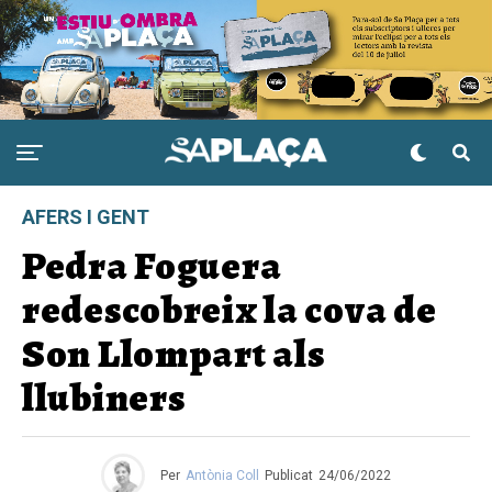
AFERS I GENT
Pedra Foguera
redescobreix la cova de
Son Llompart als
llubiners
Per
Antònia Coll
Publicat
24/06/2022