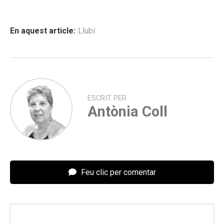
En aquest article:
Llubí
ESCRIT PER
Antònia Coll
Feu clic per comentar