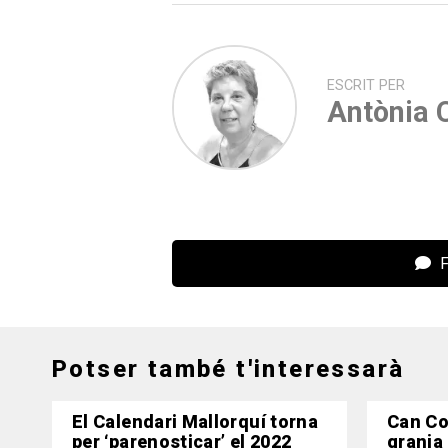
ESCRIT PER
Antònia C
F
Potser també t'interessarà
El Calendari Mallorquí torna
Can Co
per ‘parenosticar’ el 2022
granja a