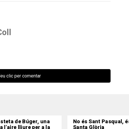
oll
eu clic per comentar
steta de Búger, una
No és Sant Pasqual, é
 l’aire lliure per a la
Santa Glòria