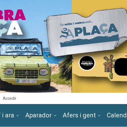
Accedir
 i ara
Aparador
Afers i gent
Calend