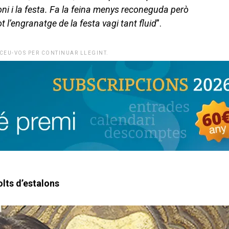
oni i la festa. Fa la feina menys reconeguda però
 l’engranatge de la festa vagi tant fluid
”.
CEU-VOS PER CONTINUAR LLEGINT.
lts d’estalons