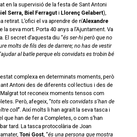
at en la supervisió de la festa de Sant Antoni
el Serra, Biel Ferragut
i
Llorenç Gelabert
),
retirat. L’ofici el va aprendre de n’
Alexandre
e la seva mort. Porta 40 anys a l’Ajuntament. Va
a. El secret d’aquesta diu “
és ser-hi però que no
re molts de fils des de darrere; no has de vestir
’ajudar al batle perque els convidats es trobin bé
 estat complexa en determinats moments, però
sant Antoni des de diferents col·lectius i des de
sió. Malgrat tot reconeix moments tensos com
etes. Però, afegeix, “
tots els convidats s’han de
ltre coll
”. Així molts li han agraït la seva tasca i
 el que han de fer a Completes, o com s’han
ibar tard. La tasca protocolària de Joan
lamater,
Toni Gost
, “
és una persona que mostra