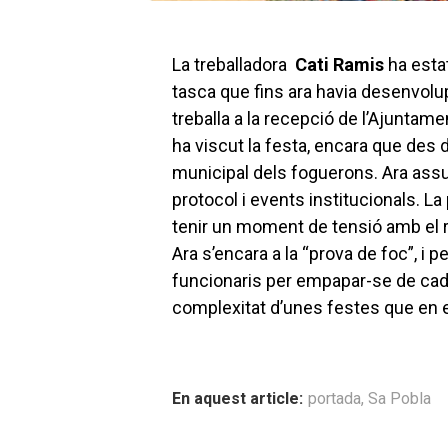
La treballadora
Cati Ramis
ha esta
tasca que fins ara havia desenvol
treballa a la recepció de l’Ajuntam
ha viscut la festa, encara que des d
municipal dels foguerons. Ara ass
protocol i events institucionals. L
tenir un moment de tensió amb el re
Ara s’encara a la “prova de foc”, i 
funcionaris per empapar-se de cada 
complexitat d’unes festes que en 
En aquest article:
portada
,
Sa Pobla