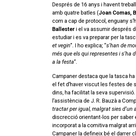
Després de 16 anys i havent treball
amb quatre batles (
Joan Comas, Bi
com a cap de protocol, enguany s’ha 
Ballester
i el va assumir després d
estudiar i es va preparar per la tasc
et vegin
”. I ho explica; “
s’han de mou
més que els qui representes i s’ha d
a la festa
”.
Campaner destaca que la tasca ha
el fet d’haver viscut les festes de 
dins, ha facilitat la seva supervi
l’assistència de J. R. Bauzà a Compl
tractar per igual, malgrat sies d’un a
discrecció orientant-los per saber
incorporat a la comitiva malgrat arr
Campaner la defineix bé el darrer c