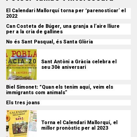
El Calendari Mallorquí torna per ‘parenosticar’ el
2022
Can Costeta de Búger, una granja a l’aire lliure
per a la cria de gallines
No és Sant Pasqual, és Santa Glòria
Sant Antòni a Gràcia celebra el
seu 30è aniversari
Biel Simonet: “Quan els tenim aquí, veim els
immigrants com animals”
Els tres joans
Torna el Calendari Mallorquí, el
millor pronòstic per al 2023