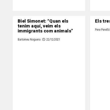
Biel Simonet: “Quan els
Els tre
tenim aquí, veim els
immigrants com animals”
Pere Perelló
Bartomeu Noguera
22/12/2021