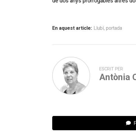
de dos anys prorrogables altres do
En aquest article:
Llubí
,
portada
ESCRIT PER
Antònia C
F