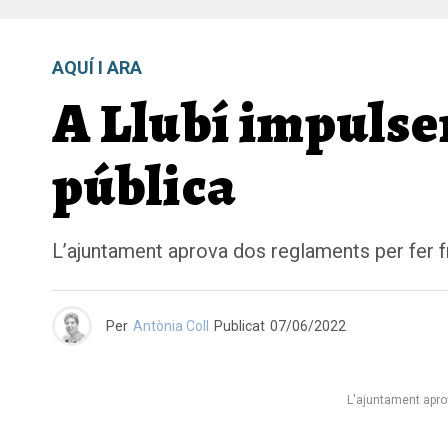
AQUÍ I ARA
A Llubí impulsen
pública
L’ajuntament aprova dos reglaments per fer fr
Per
Antònia Coll
Publicat
07/06/2022
L'ajuntament aprov