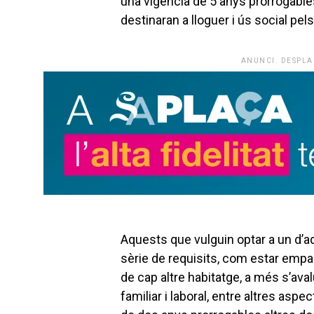
una vigència de 5 anys prorrogabl
destinaran a lloguer i ús social pel
ANUNCI. DESPLA
Aquests que vulguin optar a un d’
sèrie de requisits, com estar empadr
de cap altre habitatge, a més s’aval
familiar i laboral, entre altres asp