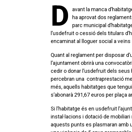
D
avant la manca d’habitatge 
ha aprovat dos reglaments
parc municipal d’habitatg
l’usdefruit o cessió dels titulars d
encaminat al lloguer social a veïns
Quant al reglament per disposar d’u
l’ajuntament obrirà una convocatòria
cedir o donar l’usdefruit dels seus 
percebran una contraprestació mens
més, aquells habitatges que tenguin 
s’abonarà 291,67 euros per plaça 
Si l’habitatge és en usdefruit l’aj
instal·lacions i dotació de mobiliari
aquests punts es plasmaran amb un