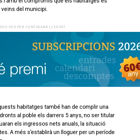
es i amb el compromís que els habitatges es
s veïns del municipi.
CEU-VOS PER CONTINUAR LLEGINT.
aquests habitatges també han de complir una
onts al poble els darrers 5 anys, no ser titular
uaran els ingressos nets anuals, la situació
ectes. A més s’establirà un lloguer per un període