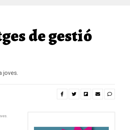
ges de gestió
a joves.
oves.