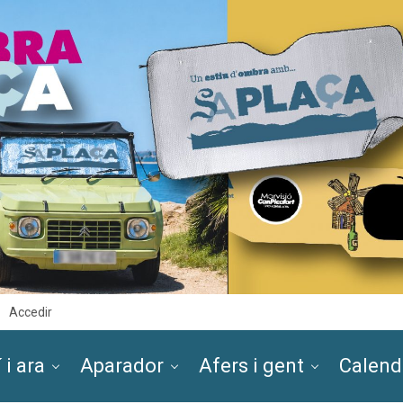
Accedir
 i ara
Aparador
Afers i gent
Calend