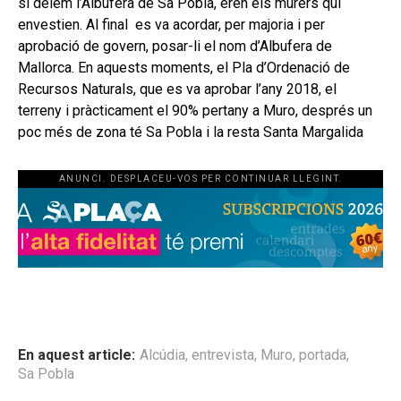
si deiem l’Albufera de Sa Pobla, eren els murers qui
envestien. Al final es va acordar, per majoria i per
aprobació de govern, posar-li el nom d’Albufera de
Mallorca. En aquests moments, el Pla d’Ordenació de
Recursos Naturals, que es va aprobar l’any 2018, el
terreny i pràcticament el 90% pertany a Muro, després un
poc més de zona té Sa Pobla i la resta Santa Margalida
ANUNCI. DESPLACEU-VOS PER CONTINUAR LLEGINT.
En aquest article:
Alcúdia
,
entrevista
,
Muro
,
portada
,
Sa Pobla