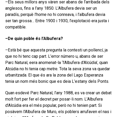
–Els seus millors anys vàren ser abans de l’arribada dels
anglesos, fins a l’any 1850. L’Albufera devia ser un
paradís, perquè l’home no hi conreava, i l’albufera devia
ser tan grossa… Entre 1900 i 1930, l’explotació era justa i
compatible.
–De quin poble és l’Albufera?
–Està bé que aquesta pregunta la contesti un pollencí, ja
que no hi tenc cap part. L’error número u, abans de ser
Parc Natural, eera anomenat-la ‘l’Albufera d’Alcúdia’, quan
Alcúdia no hi tenia cap metre. Tota la seva zona va quedar
urbanitzada. El que és ara la zona del Lago Esperanza
tenia un nom més bonic que es deia L’estany dels Ponts.
Quan esdevé Parc Natural, l’any 1988, es va crear un debat
molt fort per fer el decret per posar-li nom. L’Albufera
d’Alcúdia era el més popular, però no hi tenien part. Si
posàvem l’Albufera de Muro, els poblers arrufaven el nas i