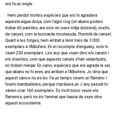
era fa un segle.
Hem perdut moltes espècies que els hi agradava
aquesta aigua dolça, com l’agró roig (on abans podies
trobar 60 parelles, ara sols en vues mitja dotzena), ocells
de canyet, com la boscarda mostaxuda, l’hortolà de canyet.
Quant a les fotges, hem arribat a tenir més de 3.000
exemplars a l’Albufera. En el recompte d’enguany, sols hi
viuen 250 exemplars. Les aus que viuen dins els canals i
els insectes, com que aquests canals s’han salanitzats,
no troben menjar. En canvi, espècies que els agrada la sal,
que abans no hi eren, ara arriben a l’Albufera. Jo diria que
aquest canvis no és bo. Fa un temps veiem un flamenc i
feiem mamballetes, perquè n’arribava un. L’any passat hi
vàrem criar 160 exemplars. És molt bonic veure els
flamencs, però no és l’animal que hauria de viure dins
aquest ecosistema.