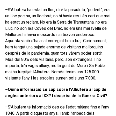
–S’Albufera ha estat un lloc, diré la paraulota, “pudent”, era
un lloc poc sa, un lloc brut, no hi havia res i és cert que mai
ha estat un reclam. No era la Serra de Tramuntana, no era
Lluc, no són les Coves del Drac, no era una meravella de
Mallorca, hi havia moscards i si tiraven enderrocs.
Aquesta visió s’ha anat corregint tira a tira,. Curiosament,
hem tengut una pujada enorme de visitans mallorquins
després de la pandemia, quan tots vàrem poder sortir.
Més del 80% dels visitans, però, són extrangers. I no
importa, te’n vagis alluny, molta gent de Muro i Sa Pobla
mai ha trepitjat l’Albufera. Només tenim uns 125.000
visitants l’any i les escoles sumen sols uns 7.000.
–Quina informació se sap sobre l’Albufera al cap de
segles anteriors al XX? I després de la Guerra Civil?
–S’Albufera té informació des de l’edat mitjana fins a l’any
1840. A partir d’aquests anys, i amb l’aribada dels