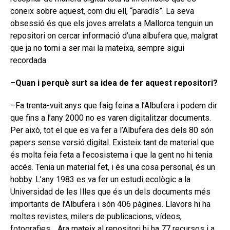
coneix sobre aquest, com diu ell, “paradís”. La seva
obsessió és que els joves arrelats a Mallorca tenguin un
repositori on cercar informació d’una albufera que, malgrat
que ja no torni a ser mai la mateixa, sempre sigui
recordada.
–Quan i perquè surt sa idea de fer aquest repositori?
–Fa trenta-vuit anys que faig feina a l’Albufera i podem dir
que fins a l’any 2000 no es varen digitalitzar documents.
Per això, tot el que es va fer a l’Albufera des dels 80 són
papers sense versió digital. Existeix tant de material que
és molta feia feta a l’ecosistema i que la gent no hi tenia
accés. Tenia un material fet, i és una cosa personal, és un
hobby. L’any 1983 es va fer un estudi ecològic a la
Universidad de les Illes que és un dels documents més
importants de l’Albufera i són 406 pàgines. Llavors hi ha
moltes revistes, milers de publicacions, vídeos,
fotografies… Ara mateix al repositori hi ha 77 recursos i a