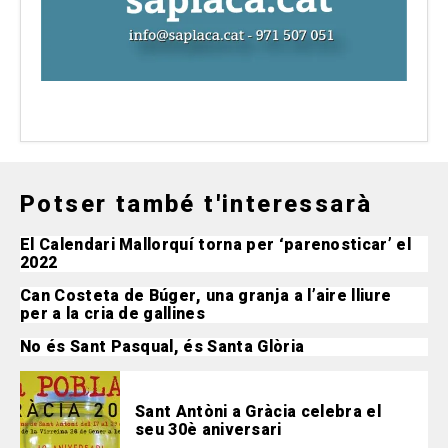
Potser també t'interessarà
El Calendari Mallorquí torna per ‘parenosticar’ el
2022
Can Costeta de Búger, una granja a l’aire lliure
per a la cria de gallines
No és Sant Pasqual, és Santa Glòria
Sant Antòni a Gràcia celebra el
seu 30è aniversari