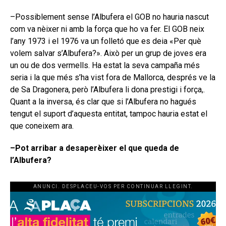
–Possiblement sense l’Albufera el GOB no hauria nascut
com va nèixer ni amb la força que ho va fer. El GOB neix
l’any 1973 i el 1976 va un folletó que es deia «Per què
volem salvar s’Albufera?». Això per un grup de joves era
un ou de dos vermells. Ha estat la seva campaña més
seria i la que més s’ha vist fora de Mallorca, després ve la
de Sa Dragonera, però l’Albufera li dona prestigi i força,.
Quant a la inversa, és clar que si l’Albufera no hagués
tengut el suport d’aquesta entitat, tampoc hauria estat el
que coneixem ara.
–Pot arribar a desaperèixer el que queda de
l’Albufera?
ANUNCI. DESPLACEU-VOS PER CONTINUAR LLEGINT.