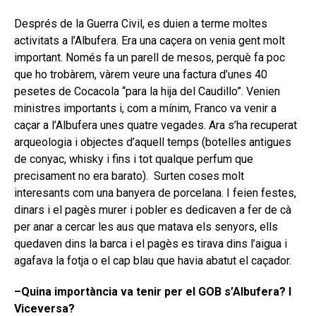
Després de la Guerra Civil, es duien a terme moltes
activitats a l’Albufera. Era una caçera on venia gent molt
important. Només fa un parell de mesos, perquè fa poc
que ho trobàrem, vàrem veure una factura d’unes 40
pesetes de Cocacola “para la hija del Caudillo”. Venien
ministres importants i, com a mínim, Franco va venir a
caçar a l’Albufera unes quatre vegades. Ara s’ha recuperat
arqueologia i objectes d’aquell temps (botelles antigues
de conyac, whisky i fins i tot qualque perfum que
precisament no era barato). Surten coses molt
interesants com una banyera de porcelana. I feien festes,
dinars i el pagès murer i pobler es dedicaven a fer de cà
per anar a cercar les aus que matava els senyors, ells
quedaven dins la barca i el pagès es tirava dins l’aigua i
agafava la fotja o el cap blau que havia abatut el caçador.
–Quina importància va tenir per el GOB s’Albufera? I
Viceversa?