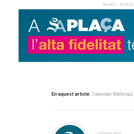
ANUNCI. DESPLA
En aquest article:
Calendari Mallorquí