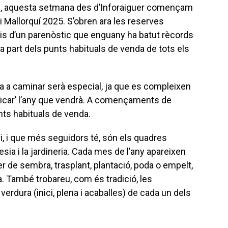
iu, aquesta setmana des d’Inforaiguer començam
ri Mallorquí 2025. S’obren ara les reserves
aris d’un parenòstic que enguany ha batut rècords
a part dels punts habituals de venda de tots els
 a caminar serà especial, ja que es compleixen
sticar’ l’any que vendrà. A començaments de
nts habituals de venda.
i, i que més seguidors té, són els quadres
ia i la jardineria. Cada mes de l’any apareixen
r de sembra, trasplant, plantació, poda o empelt,
a. També trobareu, com és tradició, les
 verdura (inici, plena i acaballes) de cada un dels