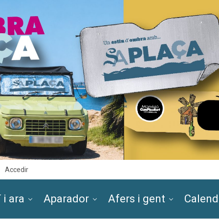
Accedir
 i ara
Aparador
Afers i gent
Calend