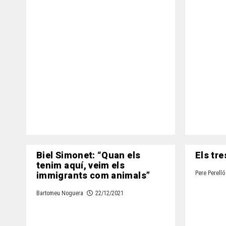
Biel Simonet: “Quan els
Els tre
tenim aquí, veim els
immigrants com animals”
Pere Perelló
Bartomeu Noguera
22/12/2021