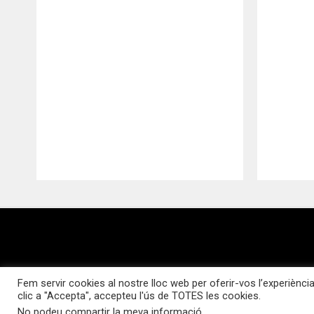
Qui som?
Webs d’interès
Fem servir cookies al nostre lloc web per oferir-vos l’experiència
Tots els drets reservats © 20
clic a "Accepta", accepteu l'ús de TOTES les cookies.
No podeu compartir la meva informació
.