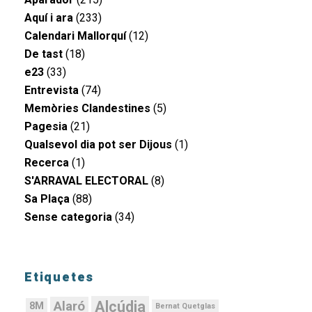
Aquí i ara
(233)
Calendari Mallorquí
(12)
De tast
(18)
e23
(33)
Entrevista
(74)
Memòries Clandestines
(5)
Pagesia
(21)
Qualsevol dia pot ser Dijous
(1)
Recerca
(1)
S'ARRAVAL ELECTORAL
(8)
Sa Plaça
(88)
Sense categoria
(34)
Etiquetes
Alcúdia
Alaró
8M
Bernat Quetglas