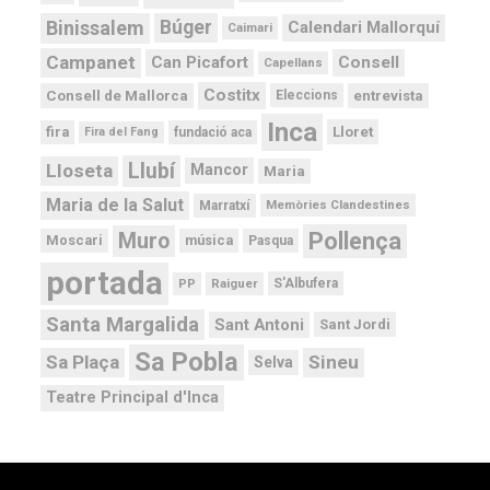
Binissalem
Búger
Calendari Mallorquí
Caimari
Campanet
Can Picafort
Consell
Capellans
Costitx
Consell de Mallorca
entrevista
Eleccions
Inca
Lloret
fira
Fira del Fang
fundació aca
Llubí
Lloseta
Mancor
Maria
Maria de la Salut
Memòries Clandestines
Marratxí
Pollença
Muro
Moscari
música
Pasqua
portada
PP
Raiguer
S'Albufera
Santa Margalida
Sant Antoni
Sant Jordi
Sa Pobla
Sa Plaça
Sineu
Selva
Teatre Principal d'Inca