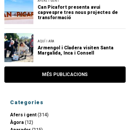
AFERS I GENT
Can Picafort presenta avui
capvespre tres nous projectes de
transformació
AQUÍ I ARA
Armengol i Cladera visiten Santa
Margalida, Inca i Consell
MÉS PUBLICACIONS
Categories
Afers i gent
(314)
Àgora
(12)
Aparador
(215)